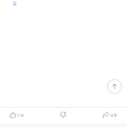
U
分享
2.1k
对我有帮助
非常有价值
期待有更多
表述不清晰
内容无帮助
可信度较低