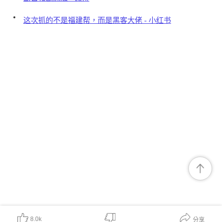
这次抓的不是福建帮，而是黑客大佬 - 小红书
8.0k
分享
對我有幫助
非常有價值
期待有更多
表述不清晰
內容無幫助
可信度較低